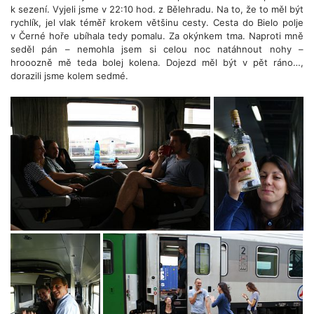
k sezení. Vyjeli jsme v 22:10 hod. z Bělehradu. Na to, že to měl být
rychlík, jel vlak téměř krokem většinu cesty. Cesta do Bielo polje
v Černé hoře ubíhala tedy pomalu. Za okýnkem tma. Naproti mně
seděl pán – nemohla jsem si celou noc natáhnout nohy –
hrooozně mě teda bolej kolena. Dojezd měl být v pět ráno…,
dorazili jsme kolem sedmé.