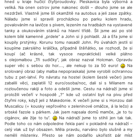
hned u kraje hučící čtyřproudovky. Pleskavica byla výborná a
veliká. Na onen ostrov jsme nakonec došli – dlouho jsme se ale
nezdrželi. Vlastně jsme šli okamžitě na autobus a jeli zase zpátky.
Náladu jsme si spravili procházkou po parku kolem hradu,
povalováním na lavičce s pivem, lezením na hradbách na vystavené
tanky a okukováním stánků na hlavní třídě. Šli jsme asi po sté
kolem bílé kamenné „prdele“ a John si ji pohladil. Já a Efa jsme si
koupily prstýnky. Korunu tomu nasadil John. Po úvahách jestli si
koupíme zakrslého králíčka, případně štěňátko, se rozhodl, že si
koupí (ač krásné, tak vysoce nepraktické) velké plátno
s olejomalbou „Tři sudičky“, jak obraz nazval Holcman. Opravdu
super věc s sebou do hor…., ale nekup to za 50 euro!
Na
srolovaný obraz (aby malba nepopraskala) jsme vyrobili ochrannou
tubu z pet-lahví. Po návratu na hostel (kolem šesté večer) jsme
zabalili věci, zaplatili 12 euro/osoba/noc, dali si s Milanem na
rozloučenou rakiji a foto a odešli jsme. Cestu na nádraží jsme si
proložili večeří v hospodě „?“ kde už ostatní byli na pivu před
čtyřmi roky, když jeli z Makedonie. K večeři jsme si s Honzou dali
Muscalicu (= kousky vepřového v zeleninové omáčce, á la lečo) a
srbské fazole s párkem. Jak jsem napsala domů mamče, „je to tu
cigánov, ale žije to tu“.
Na nádraží jsme to stihli jen tak tak.
Podle toho co nám odpoledne řekla paní v pokladně na nádraží –
celý vlak už byl obsazen. Měla pravdu, narváno bylo slušně a my
neměli místenky. Přesto se nám podařilo ukořistit pár míst