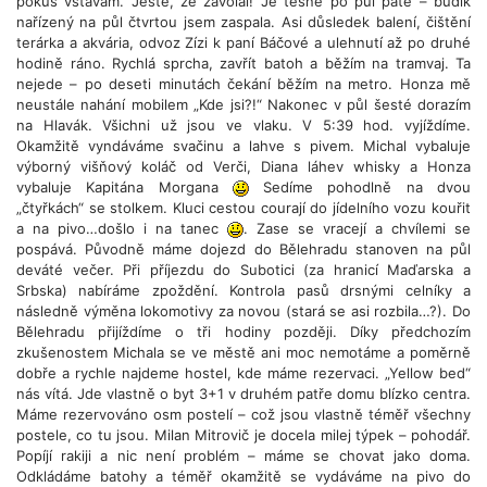
pokus vstávám. Ještě, že zavolal! Je těsně po půl páté – budík
nařízený na půl čtvrtou jsem zaspala. Asi důsledek balení, čištění
terárka a akvária, odvoz Zízi k paní Báčové a ulehnutí až po druhé
hodině ráno. Rychlá sprcha, zavřít batoh a běžím na tramvaj. Ta
nejede – po deseti minutách čekání běžím na metro. Honza mě
neustále nahání mobilem „Kde jsi?!“ Nakonec v půl šesté dorazím
na Hlavák. Všichni už jsou ve vlaku. V 5:39 hod. vyjíždíme.
Okamžitě vyndáváme svačinu a lahve s pivem. Michal vybaluje
výborný višňový koláč od Verči, Diana láhev whisky a Honza
vybaluje Kapitána Morgana
Sedíme pohodlně na dvou
„čtyřkách“ se stolkem. Kluci cestou courají do jídelního vozu kouřit
a na pivo…došlo i na tanec
. Zase se vracejí a chvílemi se
pospává. Původně máme dojezd do Bělehradu stanoven na půl
deváté večer. Při příjezdu do Subotici (za hranicí Maďarska a
Srbska) nabíráme zpoždění. Kontrola pasů drsnými celníky a
následně výměna lokomotivy za novou (stará se asi rozbila…?). Do
Bělehradu přijíždíme o tři hodiny později. Díky předchozím
zkušenostem Michala se ve městě ani moc nemotáme a poměrně
dobře a rychle najdeme hostel, kde máme rezervaci. „Yellow bed“
nás vítá. Jde vlastně o byt 3+1 v druhém patře domu blízko centra.
Máme rezervováno osm postelí – což jsou vlastně téměř všechny
postele, co tu jsou. Milan Mitrovič je docela milej týpek – pohodář.
Popíjí rakiji a nic není problém – máme se chovat jako doma.
Odkládáme batohy a téměř okamžitě se vydáváme na pivo do