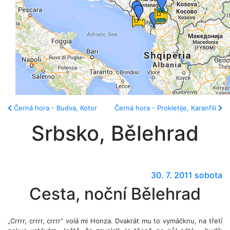
Černá hora - Budva, Kotor
Černá hora - Prokletije, Karanfili
Srbsko, Bělehrad
30. 7. 2011 sobota
Cesta, noční Bělehrad
„Crrrr, crrrr, crrrr“ volá mi Honza. Dvakrát mu to vymáčknu, na třetí