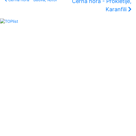
Černá hora - Prokletije,
Karanfili