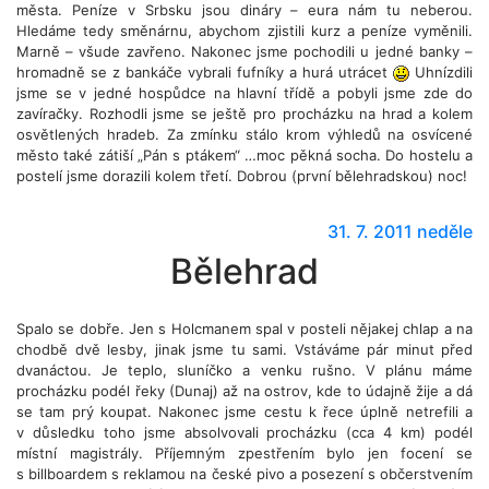
města. Peníze v Srbsku jsou dináry – eura nám tu neberou.
Hledáme tedy směnárnu, abychom zjistili kurz a peníze vyměnili.
Marně – všude zavřeno. Nakonec jsme pochodili u jedné banky –
hromadně se z bankáče vybrali fufníky a hurá utrácet
Uhnízdili
jsme se v jedné hospůdce na hlavní třídě a pobyli jsme zde do
zavíračky. Rozhodli jsme se ještě pro procházku na hrad a kolem
osvětlených hradeb. Za zmínku stálo krom výhledů na osvícené
město také zátiší „Pán s ptákem“ …moc pěkná socha. Do hostelu a
postelí jsme dorazili kolem třetí. Dobrou (první bělehradskou) noc!
31. 7. 2011 neděle
Bělehrad
Spalo se dobře. Jen s Holcmanem spal v posteli nějakej chlap a na
chodbě dvě lesby, jinak jsme tu sami. Vstáváme pár minut před
dvanáctou. Je teplo, sluníčko a venku rušno. V plánu máme
procházku podél řeky (Dunaj) až na ostrov, kde to údajně žije a dá
se tam prý koupat. Nakonec jsme cestu k řece úplně netrefili a
v důsledku toho jsme absolvovali procházku (cca 4 km) podél
místní magistrály. Příjemným zpestřením bylo jen focení se
s billboardem s reklamou na české pivo a posezení s občerstvením