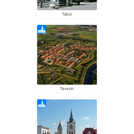
Tábor
Terezín