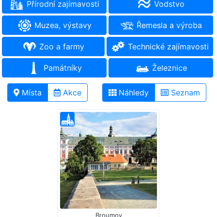
Přírodní zajímavosti
Vodstvo
Muzea, výstavy
Řemesla a výroba
Zoo a farmy
Technické zajímavosti
Památníky
Železnice
Místa
Akce
Náhledy
Seznam
Broumov