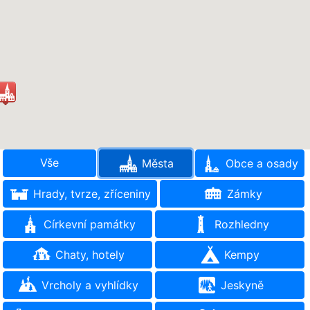
Vše
Města
Obce a osady
Hrady, tvrze, zříceniny
Zámky
Církevní památky
Rozhledny
Chaty, hotely
Kempy
Vrcholy a vyhlídky
Jeskyně