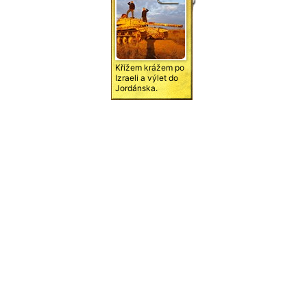
Křížem krážem po
Izraeli a výlet do
Jordánska.
Jerusalém, Tel
Aviv, Golanské
výšiny.
Středozemní, Rudé,
Mrtvé a Galilejské
moře. Petra, Wadi
Rum ...