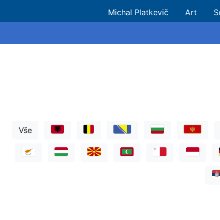
Michal Platkevič
Art
S
Vše