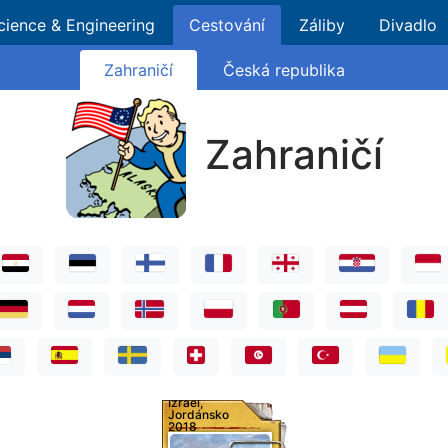
cience & Engineering
Cestování
Záliby
Divadlo
Zahraničí
Česká republika
Zahraničí
Izrael,
Jordánsko
2018