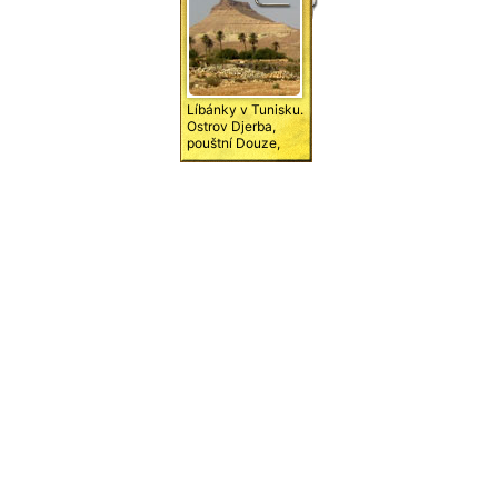
Líbánky v Tunisku.
Ostrov Djerba,
pouštní Douze,
Star wars Matmata,
pouštní města
Douiret a Chenini,
Solné jezero,
Tataouine ... a
moře.