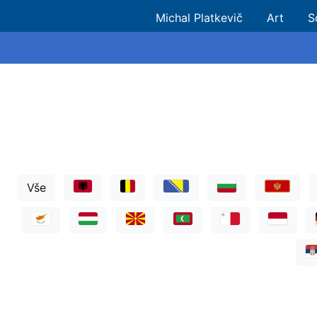
Michal Platkevič
Art
S
Vše