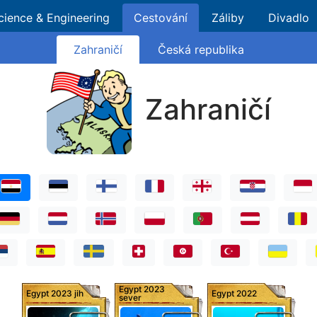
cience & Engineering
Cestování
Záliby
Divadlo
Zahraničí
Česká republika
Zahraničí
Egypt 2023
Egypt 2023 jih
Egypt 2022
sever