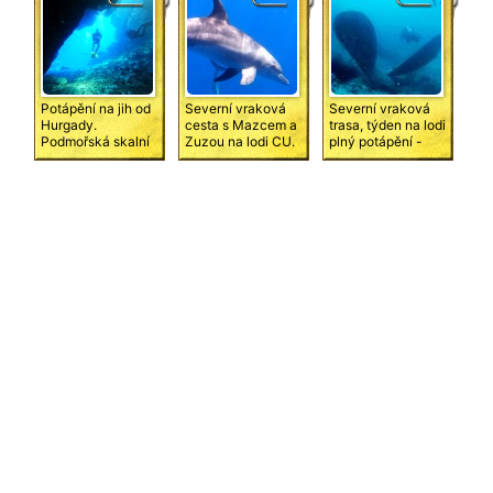
Potápění na jih od
Severní vraková
Severní vraková
Hurgady.
cesta s Mazcem a
trasa, týden na lodi
Podmořská skalní
Zuzou na lodi CU.
plný potápění -
města. Na
SS Thistlegorm,
vraky, korály,
Mikuláše bouřka a
Salem Express,
delfíni, chobotnice,
málem ztroskotání.
Ulysses, Giannis D,
želvy, olihně,
Pokořeno 70 m.
Kimon M, SS
murény, klauni ...
Carnatic, Chrisoula
K., Kingston ...