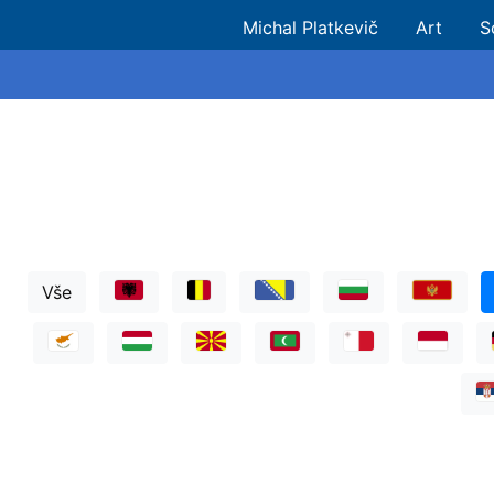
Michal Platkevič
Art
S
Vše