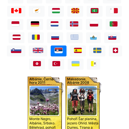
Albánie, Černá
Makedonie,
hora 2011
Albánie 2008
Monte Negro,
Pohoří Šar planina,
Albánie, Srbsko.
jezero Ohrid. Města
Bělehrad, pohoří
Durres, Tirana a