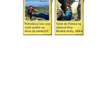
Pohodový low cost
Výlet do Polska na
výlet autem ve
stolové hory -
dvou do polských
Bludné skály, Velká
Krkonoš na Sněžné
Hejšovina
jámy, Sněžku,
jezera Wielki a
Mały Staw,
vodopád
Kamieńczyka ...