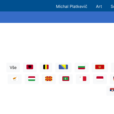
Michal Platkevič
Art
S
Vše